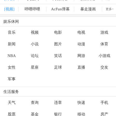
[视频]
哔哩哔哩
AcFun弹幕
暴走漫画
更多>
娱乐休闲
音乐
视频
电影
电视
游戏
新闻
小说
图片
动漫
体育
NBA
论坛
笑话
网游
小游戏
女性
星座
足球
直播
交友
军事
生活服务
天气
查询
违章
快递
手机
股票
基金
银行
移动
房产