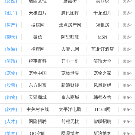
[女性]
瑞丽女性
蘑菇街
美丽说
更多>
[图片]
天极图片
腾讯图库
千龙图片
更多>
[房产]
搜房网
焦点房产网
58租房
更多>
[聊天]
微信
阿里旺旺
MSN
更多>
[旅游]
携程网
去哪儿网
艺龙订酒店
更多>
[笑话]
糗事百科
开心一刻
笑话大全
更多>
[宠物]
宠物中国
宠物世界
宠物之家
更多>
[股票]
东方财富
新浪财经
凤凰财经
更多>
[购物]
天猫商城
京东商城
韩都衣舍
更多>
[软件]
中关村在线
太平洋电脑
IT168网
更多>
[人才]
网隆招聘
前程无忧
智联招聘
更多>
[博客]
QQ空间
网易博客
新浪博客
更多>