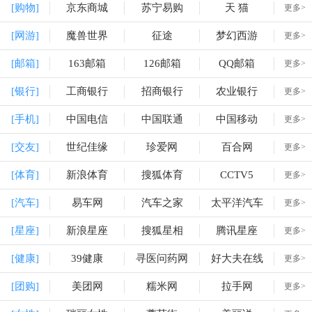
[购物]
京东商城
苏宁易购
天 猫
更多>
[网游]
魔兽世界
征途
梦幻西游
更多>
[邮箱]
163邮箱
126邮箱
QQ邮箱
更多>
[银行]
工商银行
招商银行
农业银行
更多>
[手机]
中国电信
中国联通
中国移动
更多>
[交友]
世纪佳缘
珍爱网
百合网
更多>
[体育]
新浪体育
搜狐体育
CCTV5
更多>
[汽车]
易车网
汽车之家
太平洋汽车
更多>
[星座]
新浪星座
搜狐星相
腾讯星座
更多>
[健康]
39健康
寻医问药网
好大夫在线
更多>
[团购]
美团网
糯米网
拉手网
更多>