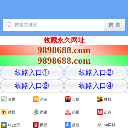
收藏永久网址
9898688.com
9898688.com
线路入口①
线路入口②
线路入口③
线路入口④
百度
淘宝
天猫
搜狐
微博
腾讯
凤凰
起点
QQ空间
网易
携程
58同城