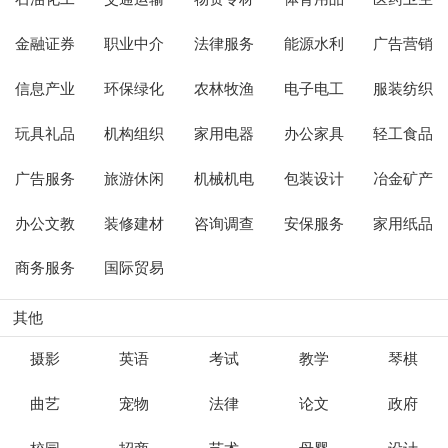
金融证券
职业中介
法律服务
能源水利
广告营销
信息产业
环保绿化
农林牧渔
电子电工
服装纺织
玩具礼品
机构组织
家用电器
办公家具
轻工食品
广告服务
旅游休闲
机械机电
包装设计
冶金矿产
办公文教
装修建材
咨询调查
安保服务
家用纸品
商务服务
国际贸易
其他
摄影
英语
考试
教学
琴棋
曲艺
宠物
法律
论文
政府